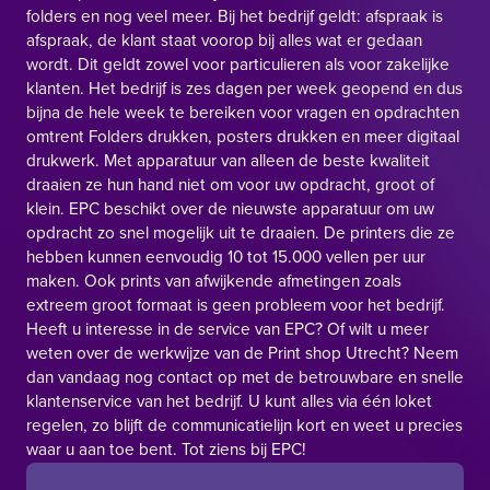
folders en nog veel meer. Bij het bedrijf geldt: afspraak is
afspraak, de klant staat voorop bij alles wat er gedaan
wordt. Dit geldt zowel voor particulieren als voor zakelijke
klanten. Het bedrijf is zes dagen per week geopend en dus
bijna de hele week te bereiken voor vragen en opdrachten
omtrent
Folders drukken
, posters drukken en meer digitaal
drukwerk. Met apparatuur van alleen de beste kwaliteit
draaien ze hun hand niet om voor uw opdracht, groot of
klein. EPC beschikt over de nieuwste apparatuur om uw
opdracht zo snel mogelijk uit te draaien. De printers die ze
hebben kunnen eenvoudig 10 tot 15.000 vellen per uur
maken. Ook prints van afwijkende afmetingen zoals
extreem groot formaat is geen probleem voor het bedrijf.
Heeft u interesse in de service van EPC? Of wilt u meer
weten over de werkwijze van de
Print shop Utrecht
? Neem
dan vandaag nog contact op met de betrouwbare en snelle
klantenservice van het bedrijf. U kunt alles via één loket
regelen, zo blijft de communicatielijn kort en weet u precies
waar u aan toe bent. Tot ziens bij EPC!