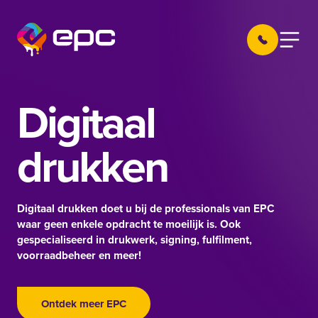
Ga naar de inhoud
030 605 22 
Menu
EPC Nieuwegein
Digitaal
drukken
Digitaal drukken doet u bij de professionals van EPC
waar geen enkele opdracht te moeilijk is. Ook
gespecialiseerd in drukwerk, signing, fulfilment,
voorraadbeheer en meer!
Ontdek meer EPC