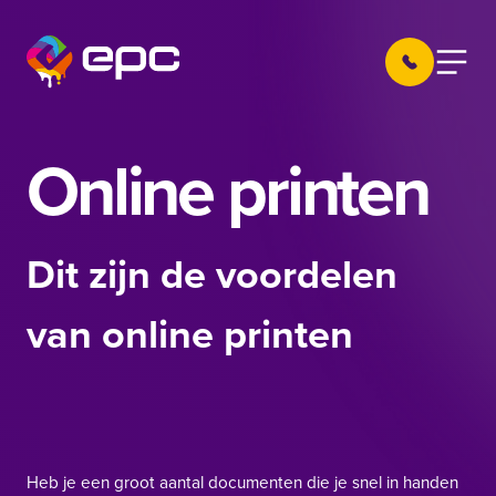
Ga naar de inhoud
030 605 22 
Menu
EPC Nieuwegein
Online printen
Dit zijn de voordelen
van online printen
Heb je een groot aantal documenten die je snel in handen