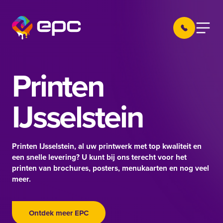
Ga naar de inhoud
030 605 22 
Menu
EPC Nieuwegein
Printen
IJsselstein
Printen IJsselstein, al uw printwerk met top kwaliteit en
een snelle levering? U kunt bij ons terecht voor het
printen van brochures, posters, menukaarten en nog veel
meer.
Ontdek meer EPC