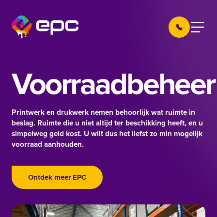
Ga naar de inhoud
030 605 22 
Menu
EPC Nieuwegein
Voorraadbeheer
Printwerk en drukwerk nemen behoorlijk wat ruimte in
beslag. Ruimte die u niet altijd ter beschikking heeft, en u
simpelweg geld kost. U wilt dus het liefst zo min mogelijk
voorraad aanhouden.
Ontdek meer EPC