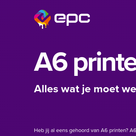
Ga naar de inhoud
EPC Nieuwegein
A6 print
Alles wat je moet w
Heb jij al eens gehoord van A6 printen? A