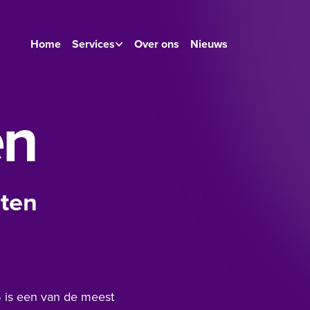
Home
Services
Over ons
Nieuws
en
eten
6 is een van de meest