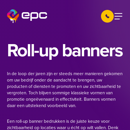
Ga naar de inhoud
030 605 22 
Menu
EPC Nieuwegein
Roll-up banners
In de loop der jaren zijn er steeds meer manieren gekomen
om uw bedrijf onder de aandacht te brengen, uw
producten of diensten te promoten en uw zichtbaarheid te
vergroten. Toch blijven sommige klassieke vormen van
promotie ongeëvenaard in effectiviteit. Banners vormen
daar een uitstekend voorbeeld van.
Een roll-up banner bedrukken is de juiste keuze voor
zichtbaarheid op locaties waar u écht op wilt vallen. Denk