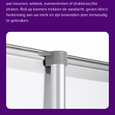
aan beurzen, winkels, evenementen of drukbezochte
straten. Roll-up banners trekken de aandacht, geven direct
herkenning aan uw merk en zijn bovendien zeer eenvoudig
te gebruiken.