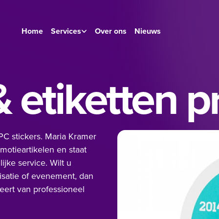
Home
Services
Over ons
Nieuws
& etiketten p
EPC stickers. Maria Kramer
omotieartikelen en staat
ijke service. Wilt u
nisatie of evenement, dan
teert van professioneel