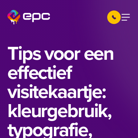
Ga naar de inhoud
030 605 22 
Menu
EPC Nieuwegein
Tips voor een
effectief
visitekaartje:
kleurgebruik,
typografie,