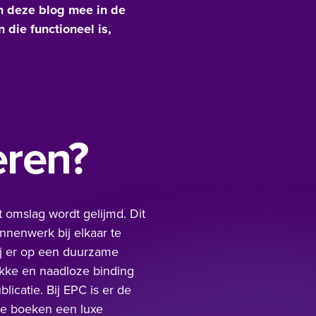
in deze blog mee in de
die functioneel is,
eren?
 omslag wordt gelijmd. Dit
innenwerk bij elkaar te
j er op een duurzame
kke en naadloze binding
licatie. Bij
EPC
is er de
de boeken een luxe