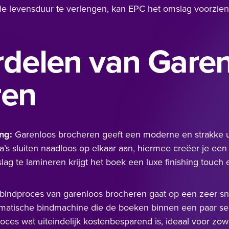
 de levensduur te verlengen, kan EPC het omslag voorzien
delen van Gare
ren
ing:
Garenloos brocheren geeft een moderne en strakke ui
’s sluiten naadloos op elkaar aan, hiermee creëer je een
slag te lamineren krijgt het boek een luxe finishing touch e
bindproces van garenloos brocheren gaat op een zeer snel
matische bindmachine die de boeken binnen een paar sec
oces wat uiteindelijk kostenbesparend is, ideaal voor zowe