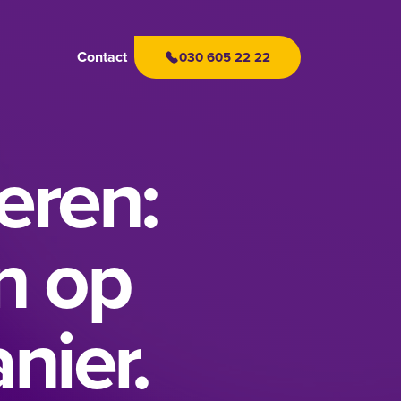
Contact
030 605 22 22
eren:
n op
nier.