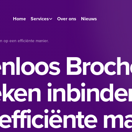
Home
Services
Over ons
Nieuws
 op een efficiënte manier.
nloos Broch
ken inbinde
efficiënte ma